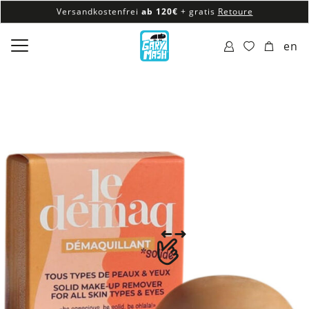
Versandkostenfrei
ab 120€
+ gratis
Retoure
100% veganes & fair produziertes Sortiment
en
Versandkostenfrei
ab 120€
+ gratis
Retoure