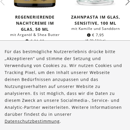
REGENERIERENDE
ZAHNPASTA IM GLAS,
NACHTCREME IM
SENSITIVE, 100 ML
mit Kamille und Sanddorn
GLAS, 50 ML
mit Arganöl & Shea Butter
€
7,95
€
21,90
(
€
79,50
/kg)
(
€
438,00
/l)
Für das bestmögliche Nutzererlebnis drücke bitte
„Akzeptieren“ und stimme der Setzung und
Verwendung von Cookies zu. Wir nutzen Cookies und
Über uns
Tracking Pixel, um den Inhalt unserer Webseite
Bestellungen
deinen Bedürfnissen anzupassen und das
Nutzungsverhalten auf unserer Website zu
Kontakt & Hilfe
analysieren. Es ist möglich, dass wir die Daten zu
diesem Zweck an unsere Socialmedia-, Service- und
FOLLOW US
Analytic-Partner weiterleiten. Weitere Informationen
darüber findest du in unserer
Datenschutzbestimmung
.