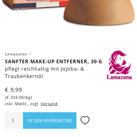
Lamazunas
SANFTER MAKE-UP ENTFERNER, 30 G
pflegt reichhaltig mit Jojoba- &
Traubenkernöl
€
9,99
(
€
333,00
/kg)
inkl. MwSt., zzgl.
Versand
Sanfter
IN DEN WARENKORB
Make-
up