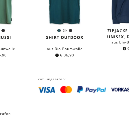
ZIPJACKE
vgrün
Dunkelblau
Schwarz
Dunkles
Weiß
Schwarz
e:
Farbe:
UNISEX,
Petrol
BUSSI
SHIRT OUTDOOR
aus Bio-
aumwolle
aus Bio-Baumwolle
,90
€
36,90
Zahlungsarten:
rrufen