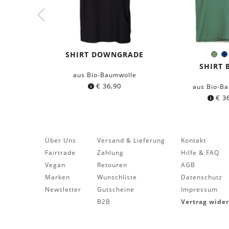
SHIRT DOWNGRADE
Oli
Farb
SHIRT 
aus Bio-Baumwolle
€
36,90
aus Bio-B
€
36
Über Uns
Versand & Lieferung
Kontakt
Fairtrade
Zahlung
Hilfe & FAQ
Vegan
Retouren
AGB
Marken
Wunschliste
Datenschutz
Newsletter
Gutscheine
Impressum
B2B
Vertrag wide