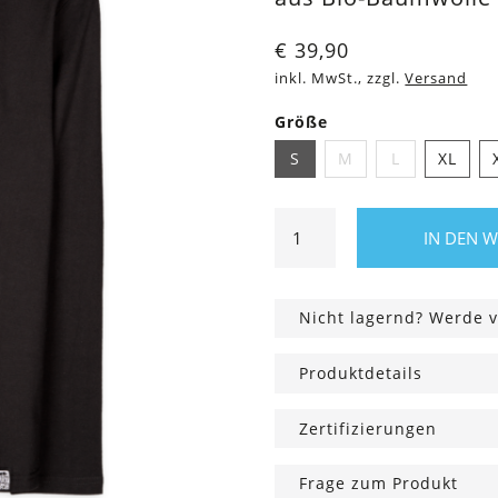
€
39,90
inkl. MwSt., zzgl.
Versand
Größe
S
M
L
XL
Klassisches
IN DEN 
Langarmshirt
in
Schwarz
Nicht lagernd? Werde v
Menge
Produktdetails
Zertifizierungen
Frage zum Produkt