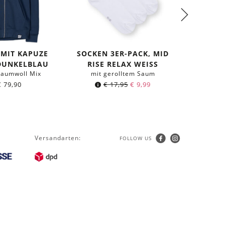
 MIT KAPUZE
SOCKEN 3ER-PACK, MID
 DUNKELBLAU
RISE RELAX WEISS
SHIR
Baumwoll Mix
mit gerolltem Saum
€
79,90
€
17,95
€
9,99
aus 
Versandarten:
FOLLOW US