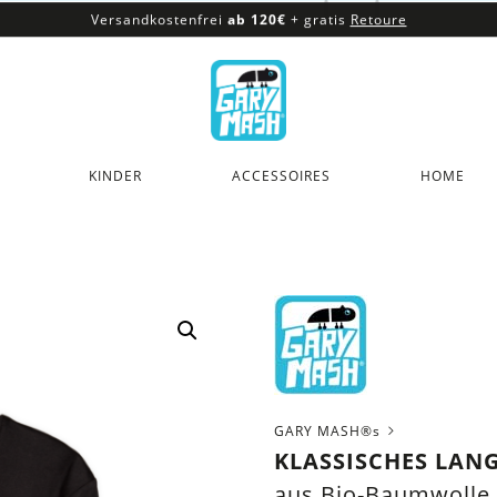
Versandkostenfrei
ab 120€
+ gratis
Retoure
100% veganes & fair produziertes Sortiment
Versandkostenfrei
ab 120€
+ gratis
Retoure
KINDER
ACCESSOIRES
HOME
GARY MASH®s
KLASSISCHES LAN
aus Bio-Baumwolle