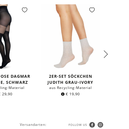
HOSE DAGMAR
2ER-SET SÖCKCHEN
KNIEST
EE, SCHWARZ
JUDITH GRAU-IVORY
ling-Material
aus Recycling-Material
aus Re
€
29,90
€
19,90
Versandarten:
FOLLOW US