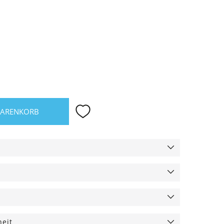
WARENKORB
heit