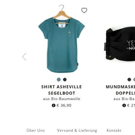
Seeblau
Schwarz
S
Farbe:
Farb
SHIRT ASHEVILLE
MUNDMASKE
SEGELBOOT
DOPPEL
aus Bio-Baumwolle
aus Bio-B
€
36,90
€
21
Über Uns
Versand & Lieferung
Kontakt