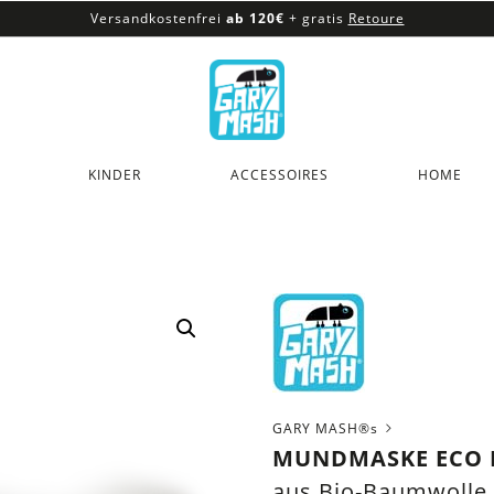
Versandkostenfrei
ab 120€
+ gratis
Retoure
100% veganes & fair produziertes Sortiment
Versandkostenfrei
ab 120€
+ gratis
Retoure
KINDER
ACCESSOIRES
HOME
GARY MASH®s
MUNDMASKE ECO 
aus Bio-Baumwolle