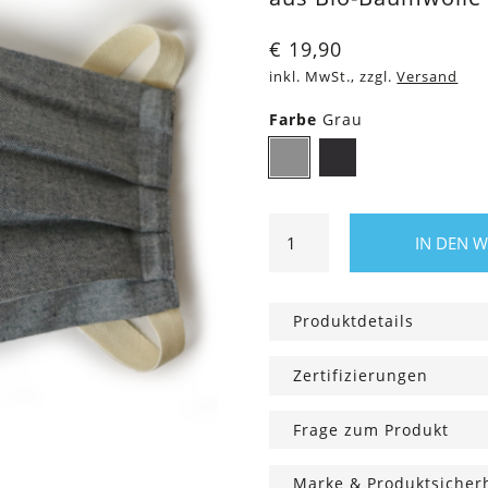
€
19,90
inkl. MwSt., zzgl.
Versand
Farbe
Grau
Grau
Schwarz
Mundmaske
IN DEN 
Eco
Denim,
doppellagig
Produktdetails
Menge
Zertifizierungen
Frage zum Produkt
Marke & Produktsicher