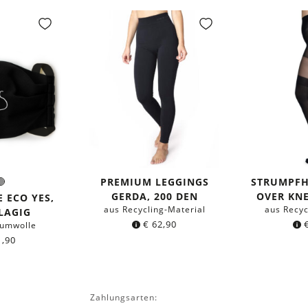
PREMIUM LEGGINGS
STRUMPF
chwarz
Grau
e:
GERDA, 200 DEN
OVER KN
 ECO YES,
aus Recycling-Material
aus Recyc
LAGIG
€
62,90
aumwolle
,90
Zahlungsarten: