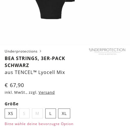
Underprotections
BEA STRINGS, 3ER-PACK
SCHWARZ
aus TENCEL™ Lyocell Mix
€
67,90
inkl. MwSt., zzgl.
Versand
Größe
XS
S
M
L
XL
Bitte wähle deine bevorzugte Option