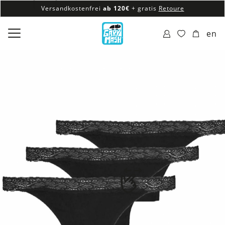
Versandkostenfrei
ab 120€
+ gratis
Retoure
100% veganes & fair produziertes Sortiment
en
Versandkostenfrei
ab 120€
+ gratis
Retoure