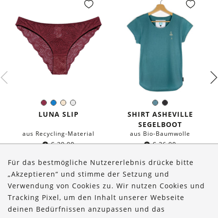
Burgund
Blau
Ivory
Weiß
Seeblau
Schwarz
Farbe:
Farbe:
LUNA SLIP
SHIRT ASHEVILLE
SEGELBOOT
aus Recycling-Material
aus Bio-Baumwolle
€
39,90
€
36,90
Für das bestmögliche Nutzererlebnis drücke bitte
„Akzeptieren“ und stimme der Setzung und
Verwendung von Cookies zu. Wir nutzen Cookies und
Über uns
Tracking Pixel, um den Inhalt unserer Webseite
Bestellungen
deinen Bedürfnissen anzupassen und das