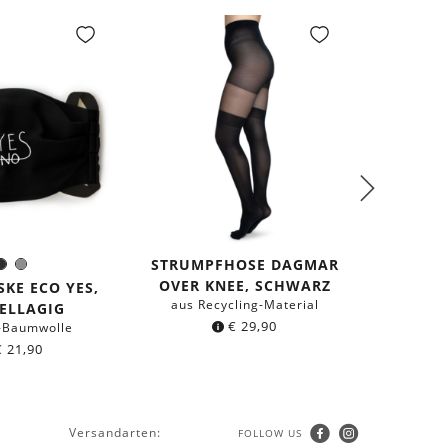
STRUMPFHOSE DAGMAR
KNIE
Schwarz
Grau
arbe:
OVER KNEE, SCHWARZ
SA
KE ECO YES,
aus Recycling-Material
aus Re
ELLAGIG
€
29,90
-Baumwolle
€
21,90
Versandarten:
FOLLOW US