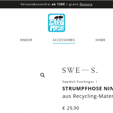
Versandkostenfrei
ab 120€
+ gratis
Retoure
100% veganes & fair produziertes Sortiment
Versandkostenfrei
ab 120€
+ gratis
Retoure
KINDER
ACCESSOIRES
HOME
Swedish Stockingss
STRUMPFHOSE NIN
aus Recycling-Mater
€
29,90