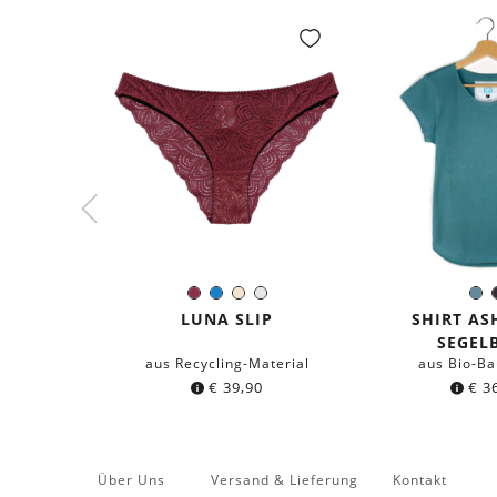
Burgund
Blau
Ivory
Weiß
S
Farbe:
Farb
LUNA SLIP
SHIRT AS
SEGEL
aus Recycling-Material
aus Bio-B
€
39,90
€
36
Über Uns
Versand & Lieferung
Kontakt