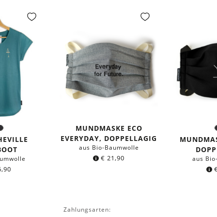
MUNDMASKE ECO
eeblau
Schwarz
e:
F
EVERYDAY, DOPPELLAGIG
HEVILLE
MUNDMAS
aus Bio-Baumwolle
BOOT
DOPP
€
21,90
aumwolle
aus Bio
,90
Zahlungsarten: