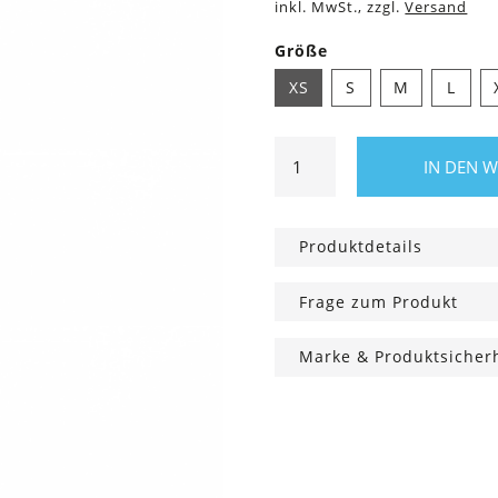
inkl. MwSt., zzgl.
Versand
Größe
XS
S
M
L
Strumpfhose
IN DEN 
Nina
Fischgrät
Schwarz,
Produktdetails
40
Den
Frage zum Produkt
Menge
Marke & Produktsicher