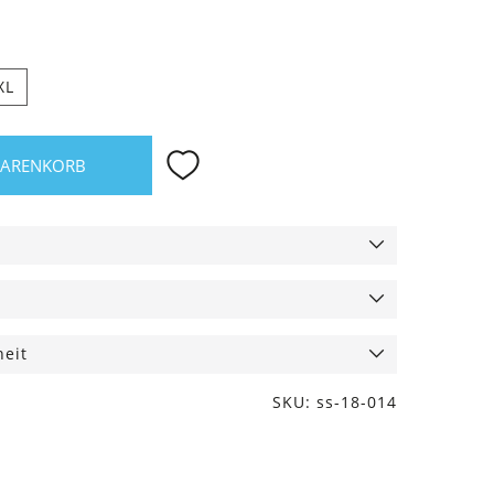
XL
WARENKORB
heit
SKU: ss-18-014