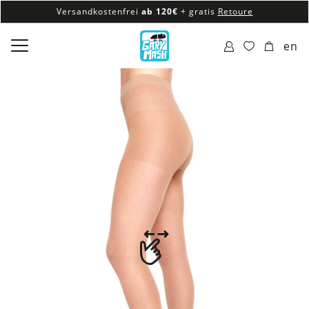
Versandkostenfrei
ab 120€
+ gratis
Retoure
100% veganes & fair produziertes Sortiment
en
Versandkostenfrei
ab 120€
+ gratis
Retoure