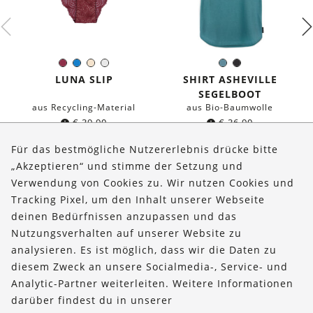
Burgund
Blau
Ivory
Weiß
Seeblau
Schwarz
Farbe:
Farbe:
LUNA SLIP
SHIRT ASHEVILLE
SEGELBOOT
aus Recycling-Material
aus Bio-Baumwolle
€
39,90
€
36,90
Für das bestmögliche Nutzererlebnis drücke bitte
„Akzeptieren“ und stimme der Setzung und
Verwendung von Cookies zu. Wir nutzen Cookies und
Über uns
Tracking Pixel, um den Inhalt unserer Webseite
Bestellungen
deinen Bedürfnissen anzupassen und das
Nutzungsverhalten auf unserer Website zu
Kontakt & Hilfe
analysieren. Es ist möglich, dass wir die Daten zu
diesem Zweck an unsere Socialmedia-, Service- und
FOLLOW US
Analytic-Partner weiterleiten. Weitere Informationen
darüber findest du in unserer