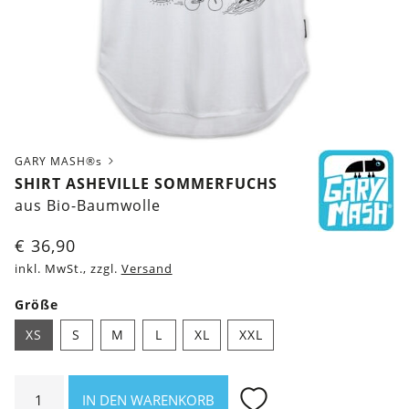
GARY MASH®s
SHIRT ASHEVILLE SOMMERFUCHS
aus Bio-Baumwolle
€
36,90
inkl. MwSt., zzgl.
Versand
Größe
XS
S
M
L
XL
XXL
Shirt
IN DEN WARENKORB
Asheville