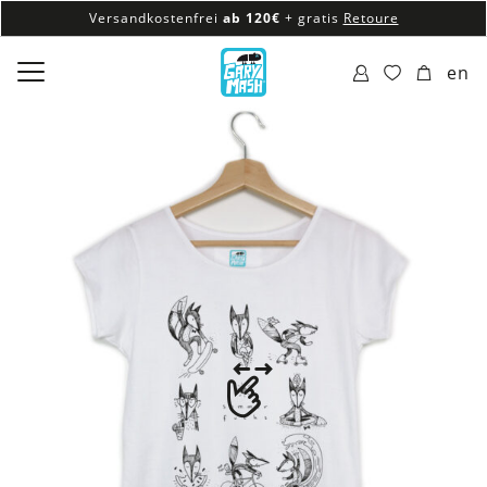
Versandkostenfrei
ab 120€
+ gratis
Retoure
100% veganes & fair produziertes Sortiment
en
Versandkostenfrei
ab 120€
+ gratis
Retoure