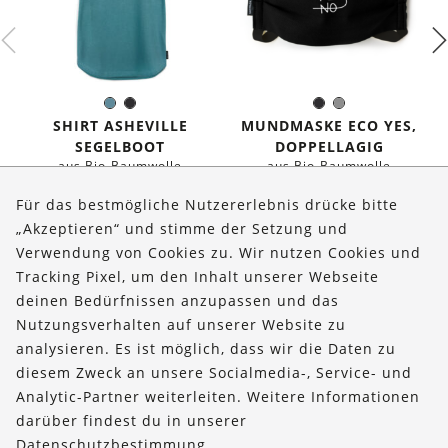
Seeblau
Schwarz
Schwarz
Grau
Farbe:
Farbe:
SHIRT ASHEVILLE
MUNDMASKE ECO YES,
SEGELBOOT
DOPPELLAGIG
aus Bio-Baumwolle
aus Bio-Baumwolle
€
36,90
€
21,90
Für das bestmögliche Nutzererlebnis drücke bitte
„Akzeptieren“ und stimme der Setzung und
Verwendung von Cookies zu. Wir nutzen Cookies und
Über uns
Tracking Pixel, um den Inhalt unserer Webseite
Bestellungen
deinen Bedürfnissen anzupassen und das
Nutzungsverhalten auf unserer Website zu
Kontakt & Hilfe
analysieren. Es ist möglich, dass wir die Daten zu
diesem Zweck an unsere Socialmedia-, Service- und
FOLLOW US
Analytic-Partner weiterleiten. Weitere Informationen
darüber findest du in unserer
Datenschutzbestimmung
.