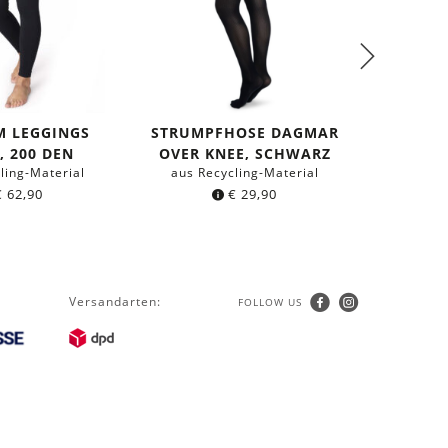
M LEGGINGS
STRUMPFHOSE DAGMAR
2ER-
, 200 DEN
OVER KNEE, SCHWARZ
JUDIT
ling-Material
aus Recycling-Material
aus Re
€
62,90
€
29,90
Versandarten:
FOLLOW US