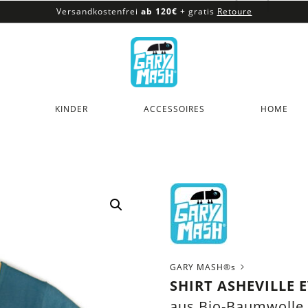
Versandkostenfrei
ab 120€
+ gratis
Retoure
100% veganes & fair produziertes Sortiment
Versandkostenfrei
ab 120€
+ gratis
Retoure
KINDER
ACCESSOIRES
HOME
GARY MASH®s
SHIRT ASHEVILLE 
aus Bio-Baumwolle