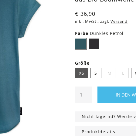
€
36,90
inkl. MwSt., zzgl.
Versand
Farbe
Dunkles Petrol
Dunkles
Schwarz
Petrol
Größe
XS
S
M
L
Shirt
IN DEN 
Asheville
Everyday
for
Nicht lagernd? Werde v
Future
Menge
Produktdetails