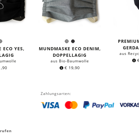
PREMIU
chwarz
Grau
Grau
Schwarz
e:
Farbe:
GERDA
 ECO YES,
MUNDMASKE ECO DENIM,
aus Recyc
LAGIG
DOPPELLAGIG
aumwolle
aus Bio-Baumwolle
,90
€
19,90
Zahlungsarten:
rrufen