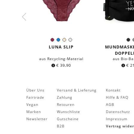
Burgund
Blau
Ivory
Weiß
S
Farbe:
Farb
LUNA SLIP
MUNDMASKE
DOPPEL
aus Recycling-Material
aus Bio-B
€
39,90
€
21
Über Uns
Versand & Lieferung
Kontakt
Fairtrade
Zahlung
Hilfe & FAQ
Vegan
Retouren
AGB
Marken
Wunschliste
Datenschutz
Newsletter
Gutscheine
Impressum
B2B
Vertrag wide