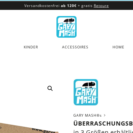
Versandkostenfrei
ab 120€
+ gratis
Retoure
100% veganes & fair produziertes Sortiment
Versandkostenfrei
ab 120€
+ gratis
Retoure
KINDER
ACCESSOIRES
HOME
GARY MASH®s
ÜBERRASCHUNGSB
in 3 Größen erhältl