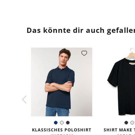
Das könnte dir auch gefalle
Dunkelblau
Weiß
Schwarz
Sch
Farbe:
Farb
KLASSISCHES POLOSHIRT
SHIRT MAKE