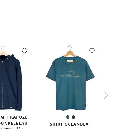
 MIT KAPUZE
SHIR
Dunkles
Schwarz
Farbe:
 DUNKELBLAU
Petrol
SHIRT OCEANBEAT
Baumwoll Mix
aus 