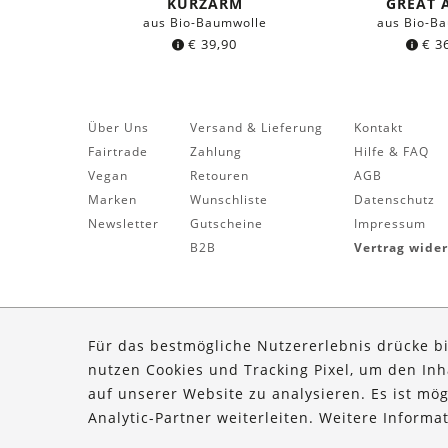
KURZARM
GREAT 
aus Bio-Baumwolle
aus Bio-B
€
39,90
€
36
Über Uns
Versand & Lieferung
Kontakt
Fairtrade
Zahlung
Hilfe & FAQ
Vegan
Retouren
AGB
Marken
Wunschliste
Datenschutz
Newsletter
Gutscheine
Impressum
B2B
Vertrag wide
Für das bestmögliche Nutzererlebnis drücke b
nutzen Cookies und Tracking Pixel, um den In
auf unserer Website zu analysieren. Es ist mö
Analytic-Partner weiterleiten. Weitere Inform