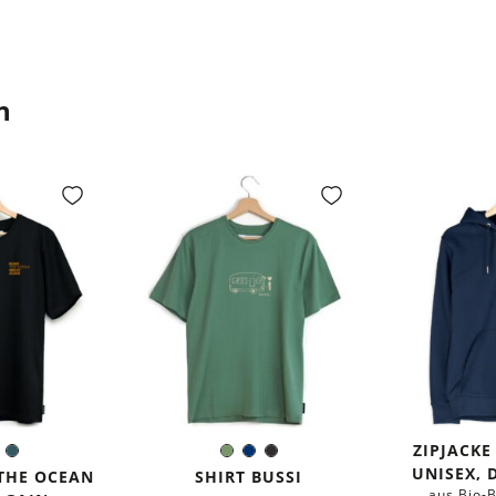
n
ZIPJACKE
warz
Weiß
Dunkles
Olivgrün
Dunkelblau
Schwarz
e:
Farbe:
UNISEX,
Petrol
 THE OCEAN
SHIRT BUSSI
aus Bio-