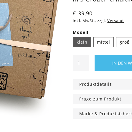
€
39,90
inkl. MwSt., zzgl.
Versand
Modell
klein
mittel
groß
Überraschungsbox
IN DEN 
für
Ihn
Menge
Produktdetails
Frage zum Produkt
Marke & Produktsicher