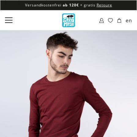
Versandkostenfrei
ab 120€
+ gratis
Retoure
100% veganes & fair produziertes Sortiment
en
Versandkostenfrei
ab 120€
+ gratis
Retoure