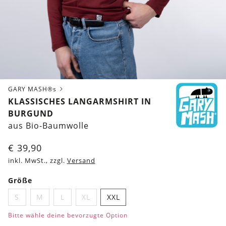
GARY MASH®s
KLASSISCHES LANGARMSHIRT IN
BURGUND
aus Bio-Baumwolle
€
39,90
inkl. MwSt., zzgl.
Versand
Größe
S
M
L
XL
XXL
Bitte wähle deine bevorzugte Option