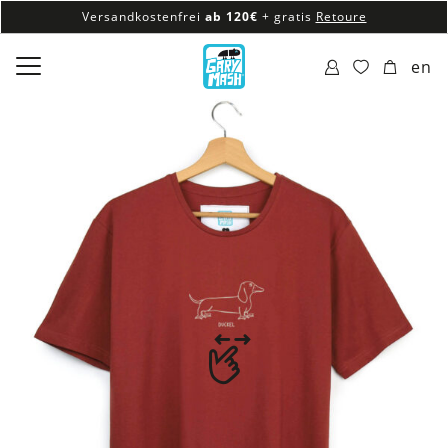
Versandkostenfrei
ab 120€
+ gratis
Retoure
100% veganes & fair produziertes Sortiment
en
Versandkostenfrei
ab 120€
+ gratis
Retoure