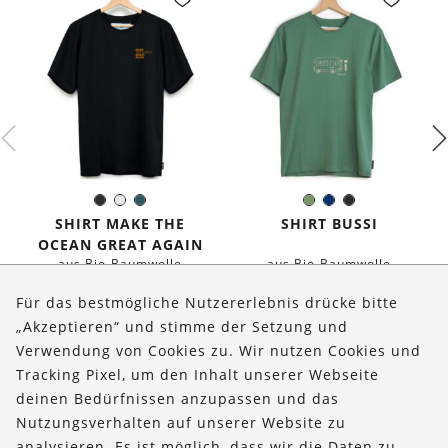
Schwarz
Weiß
Dunkles
Olivgrün
Dunkelblau
Schwarz
Farbe:
Farbe:
Petrol
SHIRT MAKE THE
SHIRT BUSSI
OCEAN GREAT AGAIN
aus Bio-Baumwolle
aus Bio-Baumwolle
€
36,90
€
36,90
Für das bestmögliche Nutzererlebnis drücke bitte
„Akzeptieren“ und stimme der Setzung und
Verwendung von Cookies zu. Wir nutzen Cookies und
Über uns
Tracking Pixel, um den Inhalt unserer Webseite
Bestellungen
deinen Bedürfnissen anzupassen und das
Nutzungsverhalten auf unserer Website zu
Kontakt & Hilfe
analysieren. Es ist möglich, dass wir die Daten zu