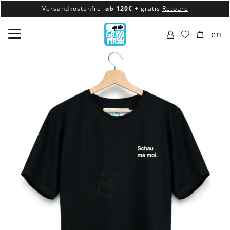
Versandkostenfrei
ab 120€
+ gratis
Retoure
100% veganes & fair produziertes Sortiment
en
Versandkostenfrei
ab 120€
+ gratis
Retoure