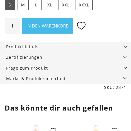
S
M
L
XL
XXL
XXXL
Shirt
IN DEN WARENKORB
Schau
ma
moi.
Produktdetails
Menge
Zertifizierungen
Frage zum Produkt
Marke & Produktsicherheit
SKU: 2371
Das könnte dir auch gefallen