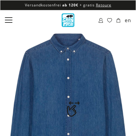
Versandkostenfrei
ab 120€
+ gratis
Retoure
100% veganes & fair produziertes Sortiment
en
Versandkostenfrei
ab 120€
+ gratis
Retoure