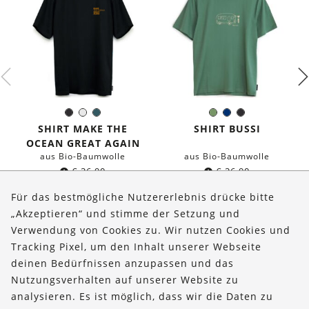
Schwarz
Weiß
Dunkles
Olivgrün
Dunkelblau
Schwarz
Farbe:
Farbe:
Petrol
SHIRT MAKE THE
SHIRT BUSSI
OCEAN GREAT AGAIN
aus Bio-Baumwolle
aus Bio-Baumwolle
€
36,90
€
36,90
Für das bestmögliche Nutzererlebnis drücke bitte
„Akzeptieren“ und stimme der Setzung und
Verwendung von Cookies zu. Wir nutzen Cookies und
Über uns
Tracking Pixel, um den Inhalt unserer Webseite
Bestellungen
deinen Bedürfnissen anzupassen und das
Nutzungsverhalten auf unserer Website zu
Kontakt & Hilfe
analysieren. Es ist möglich, dass wir die Daten zu