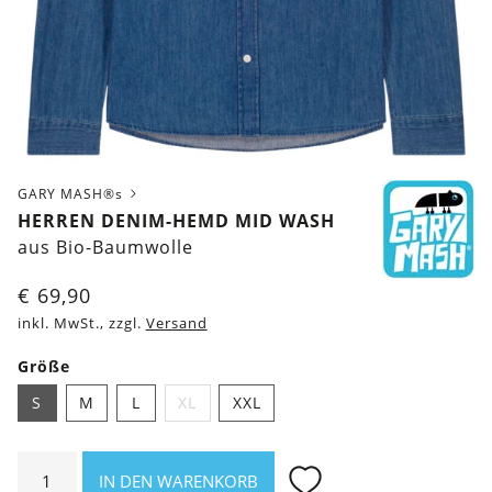
GARY MASH®s
HERREN DENIM-HEMD MID WASH
aus Bio-Baumwolle
€
69,90
inkl. MwSt., zzgl.
Versand
Größe
S
M
L
XL
XXL
Herren
IN DEN WARENKORB
Denim-