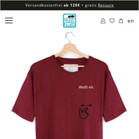
Versandkostenfrei
ab 120€
+ gratis
Retoure
100% veganes & fair produziertes Sortiment
en
Versandkostenfrei
ab 120€
+ gratis
Retoure