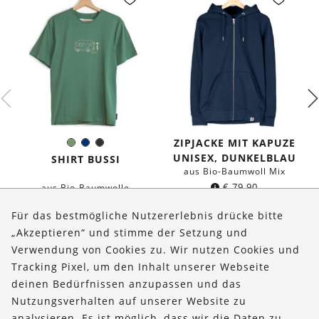
ZIPJACKE MIT KAPUZE
Olivgrün
Dunkelblau
Schwarz
Farbe:
UNISEX, DUNKELBLAU
SHIRT BUSSI
aus Bio-Baumwoll Mix
€
79,90
aus Bio-Baumwolle
€
36,90
Für das bestmögliche Nutzererlebnis drücke bitte
„Akzeptieren“ und stimme der Setzung und
Verwendung von Cookies zu. Wir nutzen Cookies und
Über uns
Tracking Pixel, um den Inhalt unserer Webseite
Bestellungen
deinen Bedürfnissen anzupassen und das
Nutzungsverhalten auf unserer Website zu
Kontakt & Hilfe
analysieren. Es ist möglich, dass wir die Daten zu