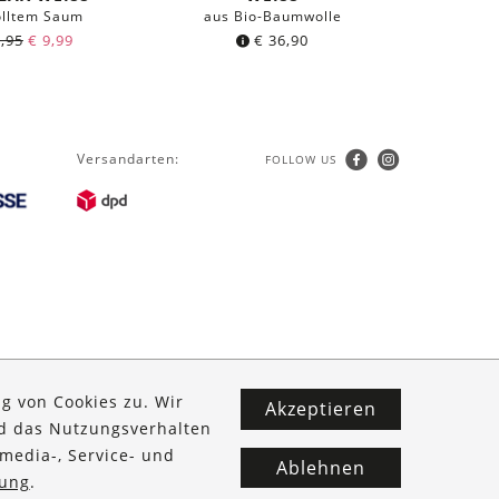
olltem Saum
aus Bio-Baumwolle
aus 
,95
€
9,99
€
36,90
Versandarten:
FOLLOW US
g von Cookies zu. Wir
Akzeptieren
nd das Nutzungsverhalten
media-, Service- und
Ablehnen
ung
.