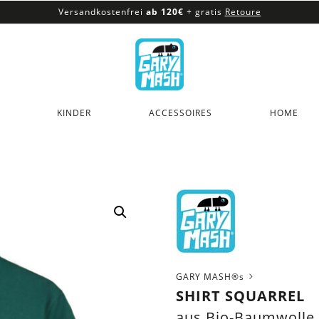
Versandkostenfrei
ab 120€
+ gratis
Retoure
100% veganes & fair produziertes Sortiment
Versandkostenfrei
ab 120€
+ gratis
Retoure
KINDER
ACCESSOIRES
HOME
GARY MASH®s
SHIRT SQUARREL
aus Bio-Baumwolle