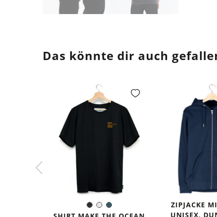
Das könnte dir auch gefalle
ZIPJACKE M
Schwarz
Weiß
Dunkles
Farbe:
UNISEX, D
Petrol
SHIRT MAKE THE OCEAN