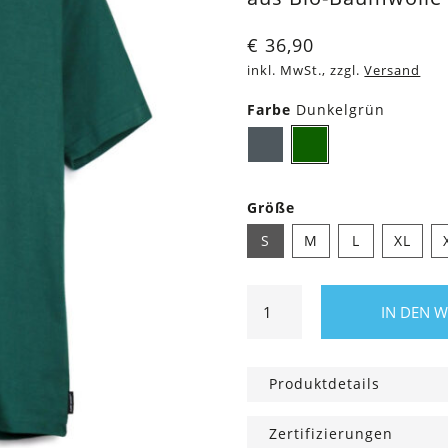
€
36,90
inkl. MwSt., zzgl.
Versand
Farbe
Dunkelgrün
Dunkelgrau
Dunkelgrün
Größe
S
M
L
XL
Shirt
IN DEN 
Squarrel
Menge
Produktdetails
Zertifizierungen