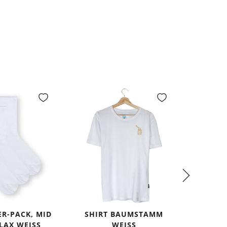
ER-PACK, MID
SHIRT BAUMSTAMM
BASIC 
ELAX WEISS
WEISS