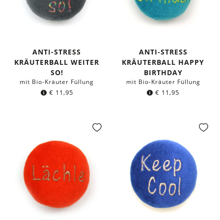
ANTI-STRESS
ANTI-STRESS
KRÄUTERBALL WEITER
KRÄUTERBALL HAPPY
SO!
BIRTHDAY
mit Bio-Kräuter Füllung
mit Bio-Kräuter Füllung
€
11,95
€
11,95