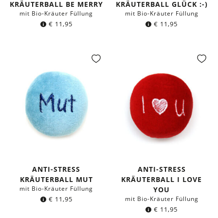
KRÄUTERBALL BE MERRY
KRÄUTERBALL GLÜCK :-)
mit Bio-Kräuter Füllung
mit Bio-Kräuter Füllung
€
11,95
€
11,95
ANTI-STRESS
ANTI-STRESS
KRÄUTERBALL MUT
KRÄUTERBALL I LOVE
mit Bio-Kräuter Füllung
YOU
€
11,95
mit Bio-Kräuter Füllung
€
11,95