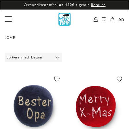
Versandkostenfrei
ab 120€
+ gratis
Retoure
100% veganes & fair produziertes Sortiment
en
Versandkostenfrei
ab 120€
+ gratis
Retoure
LOME