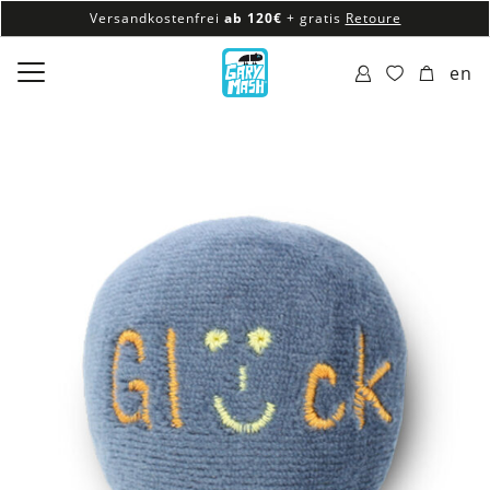
Versandkostenfrei
ab 120€
+ gratis
Retoure
100% veganes & fair produziertes Sortiment
en
Versandkostenfrei
ab 120€
+ gratis
Retoure