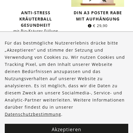
ANTI-STRESS
DIN A3 POSTER RABE
KRÄUTERBALL
MIT AUFHÄNGUNG
GESUNDHEIT
€
29,90
mit Bio-Kräuter Füllung
€
11,95
Für das bestmögliche Nutzererlebnis drücke bitte
„Akzeptieren“ und stimme der Setzung und
Verwendung von Cookies zu. Wir nutzen Cookies und
Über uns
Tracking Pixel, um den Inhalt unserer Webseite
Bestellungen
deinen Bedürfnissen anzupassen und das
Nutzungsverhalten auf unserer Website zu
Kontakt & Hilfe
analysieren. Es ist möglich, dass wir die Daten zu
diesem Zweck an unsere Socialmedia-, Service- und
FOLLOW US
Analytic-Partner weiterleiten. Weitere Informationen
darüber findest du in unserer
Datenschutzbestimmung
.
Akzeptieren