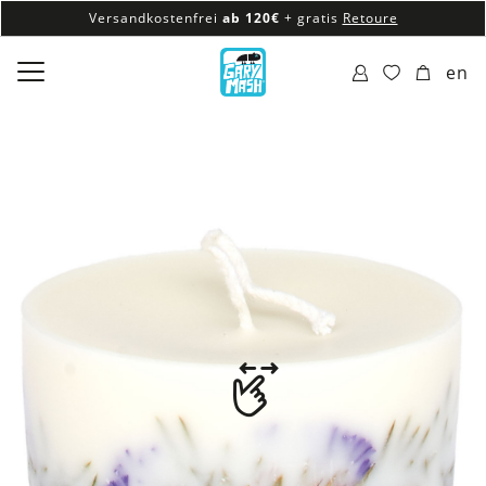
Versandkostenfrei
ab 120€
+ gratis
Retoure
100% veganes & fair produziertes Sortiment
en
Versandkostenfrei
ab 120€
+ gratis
Retoure