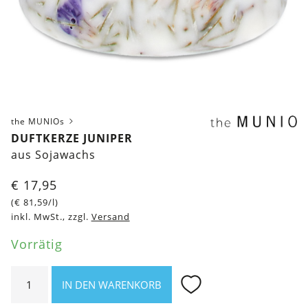
the MUNIOs
DUFTKERZE JUNIPER
aus Sojawachs
€
17,95
(
€
81,59
/l)
inkl. MwSt., zzgl.
Versand
Vorrätig
Duftkerze
IN DEN WARENKORB
Juniper
Menge