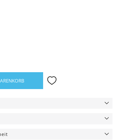
WARENKORB
heit