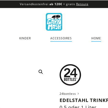
Versandkostenfrei
ab 120€
+ gratis
Retoure
100% veganes & fair produziertes Sortiment
Versandkostenfrei
ab 120€
+ gratis
Retoure
KINDER
ACCESSOIRES
HOME
24bottless
EDELSTAHL TRINK
0,5 oder 1 Liter