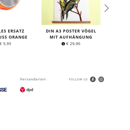
LES ERSATZ
DIN A3 POSTER VÖGEL
DICH
USS ORANGE
MIT AUFHÄNGUNG
KL
a
€
5,95
€
29,90
Versandarten:
FOLLOW US