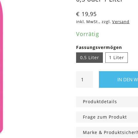
€
19,95
inkl. MwSt., zzgl.
Versand
Vorrätig
Fassungsvermögen
0,5 Liter
1 Liter
Edelstahl
IN DEN 
Trinkflasche
Passion
Pink
Produktdetails
Menge
Frage zum Produkt
Marke & Produktsicher