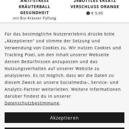
ANTI-STRESS
24BOTTLES ERSATZ
KRÄUTERBALL
VERSCHLUSS ORANGE
GESUNDHEIT
€
5,95
mit Bio-Kräuter Füllung
€
11,95
Für das bestmögliche Nutzererlebnis drücke bitte
„Akzeptieren“ und stimme der Setzung und
Verwendung von Cookies zu. Wir nutzen Cookies und
Über uns
Tracking Pixel, um den Inhalt unserer Webseite
Bestellungen
deinen Bedürfnissen anzupassen und das
Nutzungsverhalten auf unserer Website zu
Kontakt & Hilfe
analysieren. Es ist möglich, dass wir die Daten zu
diesem Zweck an unsere Socialmedia-, Service- und
FOLLOW US
Analytic-Partner weiterleiten. Weitere Informationen
darüber findest du in unserer
Datenschutzbestimmung
.
Akzeptieren