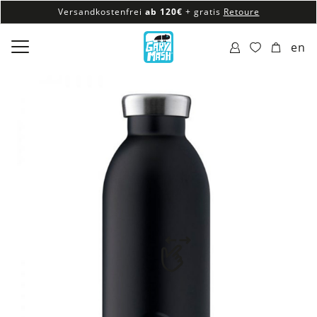
Versandkostenfrei
ab 120€
+ gratis
Retoure
100% veganes & fair produziertes Sortiment
en
Versandkostenfrei
ab 120€
+ gratis
Retoure