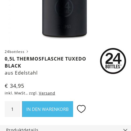
24bottless
0,5L THERMOSFLASCHE TUXEDO
BLACK
aus Edelstahl
€
34,95
inkl. MwSt., zzgl.
Versand
0,5l
IN DEN WARENKORB
Thermosflasche
Tuxedo
Black
Produktdetails