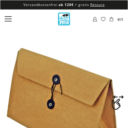
Versandkostenfrei
ab 120€
+ gratis
Retoure
100% veganes & fair produziertes Sortiment
en
Versandkostenfrei
ab 120€
+ gratis
Retoure