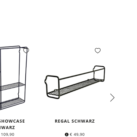
 SHOWCASE
REGAL SCHWARZ
DICH
HWARZ
KL
a
109,90
€
49,90