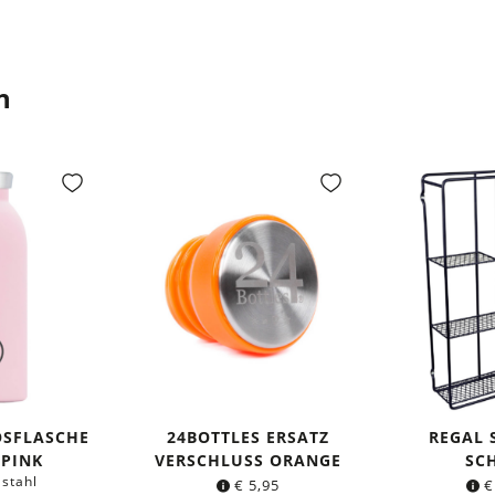
n
OSFLASCHE
24BOTTLES ERSATZ
REGAL
 PINK
VERSCHLUSS ORANGE
SC
lstahl
€
5,95
€