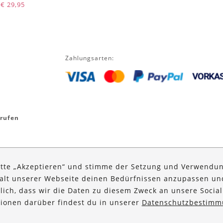
Ursprünglicher
Aktueller
€
29,95
Preis
Preis
war:
ist:
€ 34,95
€ 29,95.
Zahlungsarten:
rrufen
itte „Akzeptieren“ und stimme der Setzung und Verwendun
halt unserer Webseite deinen Bedürfnissen anzupassen u
glich, dass wir die Daten zu diesem Zweck an unsere Social
ationen darüber findest du in unserer
Datenschutzbestimm