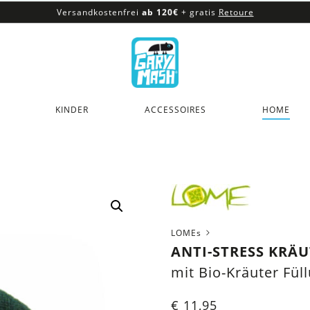
Versandkostenfrei
ab 120€
+ gratis
Retoure
100% veganes & fair produziertes Sortiment
Versandkostenfrei
ab 120€
+ gratis
Retoure
KINDER
ACCESSOIRES
HOME
LOMEs
ANTI-STRESS KRÄU
mit Bio-Kräuter Fül
€
11,95