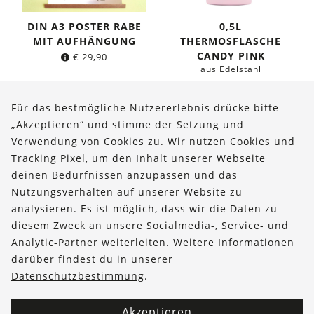
DIN A3 POSTER RABE
0,5L
MIT AUFHÄNGUNG
THERMOSFLASCHE
CANDY PINK
€
29,90
aus Edelstahl
Ursprünglicher
Aktuelle
€
34,95
€
29,95
Preis
Preis
Für das bestmögliche Nutzererlebnis drücke bitte
war:
ist:
„Akzeptieren“ und stimme der Setzung und
€ 34,95
€ 29,95.
Verwendung von Cookies zu. Wir nutzen Cookies und
Über uns
Tracking Pixel, um den Inhalt unserer Webseite
Bestellungen
deinen Bedürfnissen anzupassen und das
Nutzungsverhalten auf unserer Website zu
Kontakt & Hilfe
analysieren. Es ist möglich, dass wir die Daten zu
diesem Zweck an unsere Socialmedia-, Service- und
FOLLOW US
Analytic-Partner weiterleiten. Weitere Informationen
darüber findest du in unserer
Datenschutzbestimmung
.
Akzeptieren