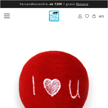
Versandkostenfrei
ab 120€
+ gratis
Retoure
100% veganes & fair produziertes Sortiment
en
Versandkostenfrei
ab 120€
+ gratis
Retoure