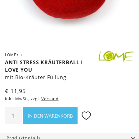
LOMEs
ANTI-STRESS KRÄUTERBALL I
LOVE YOU
mit Bio-Kräuter Füllung
€
11,95
inkl. MwSt., zzgl.
Versand
Anti-
IN DEN WARENKORB
Stress
Kräuterball
I
Produktdetails