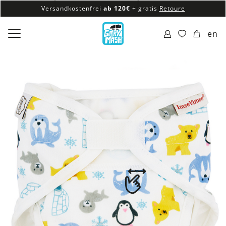
Versandkostenfrei
ab 120€
+ gratis
Retoure
100% veganes & fair produziertes Sortiment
en
Versandkostenfrei
ab 120€
+ gratis
Retoure