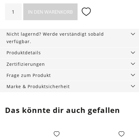
All-
IN DEN WARENKORB
in-
One
Stoffwindel
Nicht lagernd? Werde verständigt sobald
Bio,
verfügbar.
Snowland
Menge
Produktdetails
Zertifizierungen
Frage zum Produkt
Marke & Produktsicherheit
Das könnte dir auch gefallen