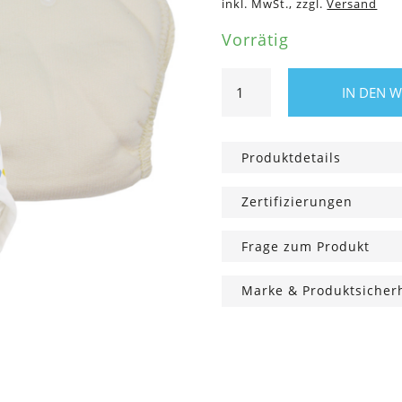
inkl. MwSt., zzgl.
Versand
Vorrätig
One
IN DEN 
Size
Stoffwindel
Bio,
Produktdetails
Snowland
Menge
Zertifizierungen
Frage zum Produkt
Marke & Produktsicher