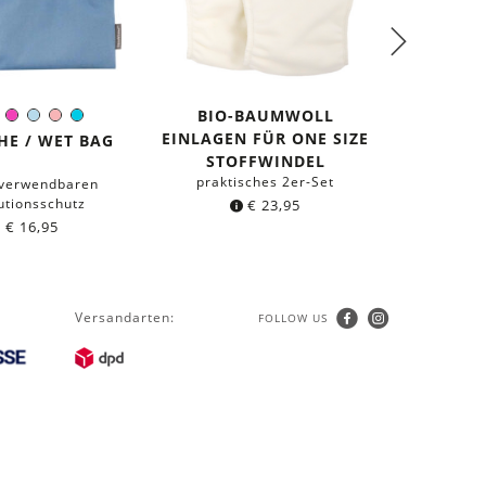
BIO-BAUMWOLL
A
rz
lblau
Orange
Pink
Hellblau
Rosa
Türkis
arbe:
EINLAGEN FÜR ONE SIZE
STOF
HE / WET BAG
STOFFWINDEL
praktisches 2er-Set
in 4 G
rverwendbaren
tionsschutz
€
23,95
b
€
16,95
Versandarten:
FOLLOW US