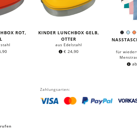
CHBOX ROT,
KINDER LUNCHBOX GELB,
Schwa
Hel
F
L
OTTER
NASSTASC
lstahl
aus Edelstahl
,90
€
24,90
für wiede
Menstrau
a
Zahlungsarten:
rrufen