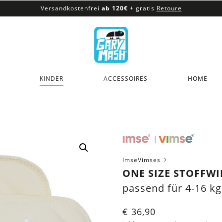
Versandkostenfrei
ab 120€
+ gratis
Retoure
100% veganes & fair produziertes Sortiment
Versandkostenfrei
ab 120€
+ gratis
Retoure
KINDER
ACCESSOIRES
HOME
ImseVimses
ONE SIZE STOFFW
passend für 4-16 kg
€
36,90