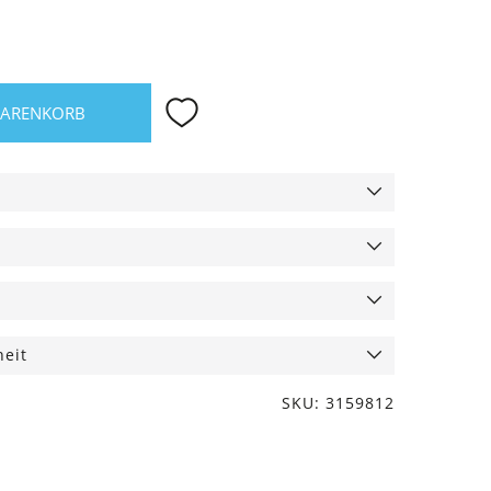
WARENKORB
heit
SKU: 3159812