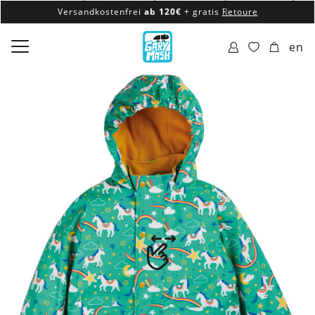
Versandkostenfrei
ab 120€
+ gratis
Retoure
100% veganes & fair produziertes Sortiment
en
Versandkostenfrei
ab 120€
+ gratis
Retoure