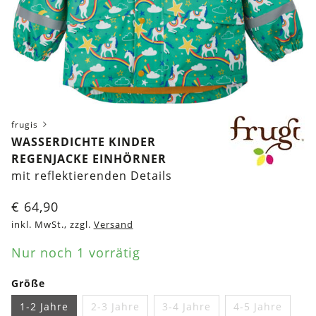
frugis
WASSERDICHTE KINDER
REGENJACKE EINHÖRNER
mit reflektierenden Details
€
64,90
inkl. MwSt., zzgl.
Versand
Nur noch 1 vorrätig
Größe
1-2 Jahre
2-3 Jahre
3-4 Jahre
4-5 Jahre