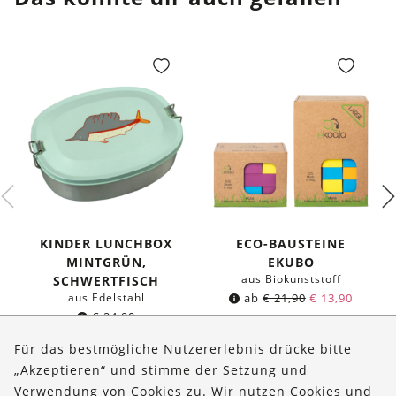
KINDER LUNCHBOX
ECO-BAUSTEINE
MINTGRÜN,
EKUBO
aus Biokunststoff
SCHWERTFISCH
aus Edelstahl
ab
€
21,90
€
13,90
€
24,90
Für das bestmögliche Nutzererlebnis drücke bitte
„Akzeptieren“ und stimme der Setzung und
Verwendung von Cookies zu. Wir nutzen Cookies und
Über uns