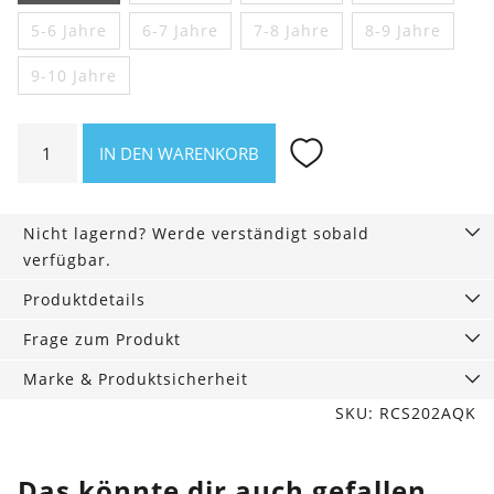
5-6 Jahre
6-7 Jahre
7-8 Jahre
8-9 Jahre
9-10 Jahre
Wasserdichte
IN DEN WARENKORB
Kinder
Regenjacke
Einhörner
Nicht lagernd? Werde verständigt sobald
Menge
verfügbar.
Produktdetails
Frage zum Produkt
Marke & Produktsicherheit
SKU: RCS202AQK
Das könnte dir auch gefallen