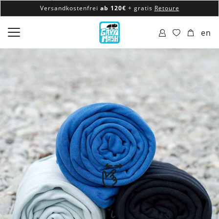
Versandkostenfrei
ab 120€
+ gratis
Retoure
100% veganes & fair produziertes Sortiment
en
Versandkostenfrei
ab 120€
+ gratis
Retoure