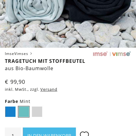
ImseVimses
TRAGETUCH MIT STOFFBEUTEL
aus Bio-Baumwolle
€
99,90
inkl. MwSt., zzgl.
Versand
Farbe
Mint
Blau
Mint
Schwarz
Tragetuch
IN DEN WARENKORB