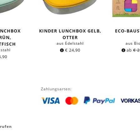
UNCHBOX
KINDER LUNCHBOX GELB,
ECO-BAUS
RÜN,
OTTER
aus Edelstahl
aus Bi
TFISCH
lstahl
€
24,90
ab
€
2
,90
Zahlungsarten:
rrufen