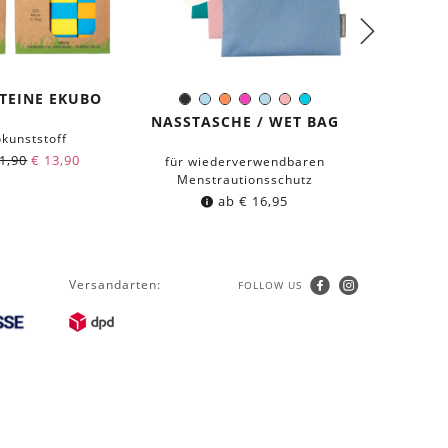
TEINE EKUBO
BIO
Schwarz
Hellblau
Orange
Pink
Hellblau
Rosa
Türkis
Farbe:
EINLAGE
NASSTASCHE / WET BAG
okunststoff
ST
1,90
€
13,90
prak
für wiederverwendbaren
Menstrautionsschutz
ab
€
16,95
Versandarten:
FOLLOW US