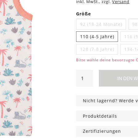
inkl. MwSt., zzgl.
Versand
Größe
92 (18-24 Monate)
98
110 (4-5 Jahre)
116 (5
128 (7-8 Jahre)
134-1
Bitte wähle deine bevorzugte 
Mädchen
IN DEN 
Unterhemd
Savanne
Menge
Nicht lagernd? Werde v
Produktdetails
Zertifizierungen