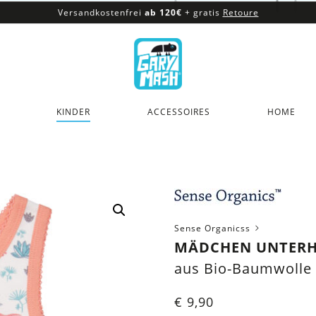
Versandkostenfrei
ab 120€
+ gratis
Retoure
100% veganes & fair produziertes Sortiment
Versandkostenfrei
ab 120€
+ gratis
Retoure
KINDER
ACCESSOIRES
HOME
Sense Organicss
MÄDCHEN UNTER
aus Bio-Baumwolle
€
9,90