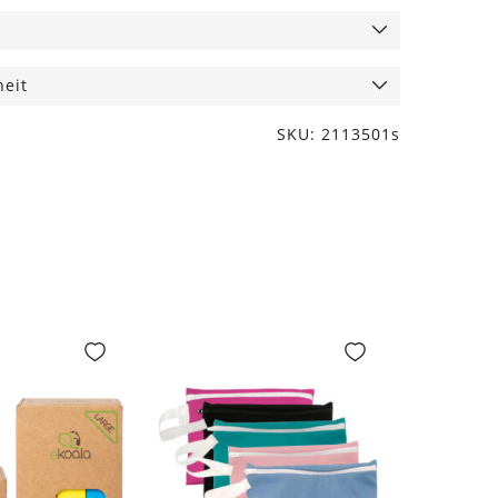
heit
SKU: 2113501s