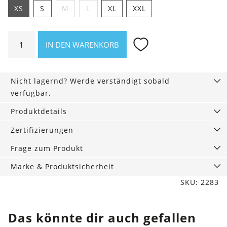
XS
S
M
L
XL
XXL
Shirt
IN DEN WARENKORB
Asheville
waldkind
Menge
Nicht lagernd? Werde verständigt sobald
verfügbar.
Produktdetails
Zertifizierungen
Frage zum Produkt
Marke & Produktsicherheit
SKU: 2283
Das könnte dir auch gefallen