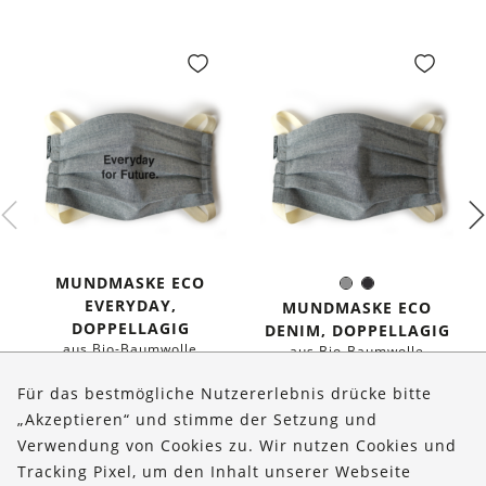
MUNDMASKE ECO
Grau
Schwarz
Farbe:
EVERYDAY,
MUNDMASKE ECO
DOPPELLAGIG
DENIM, DOPPELLAGIG
aus Bio-Baumwolle
aus Bio-Baumwolle
€
21,90
€
19,90
Für das bestmögliche Nutzererlebnis drücke bitte
„Akzeptieren“ und stimme der Setzung und
Verwendung von Cookies zu. Wir nutzen Cookies und
Über uns
Tracking Pixel, um den Inhalt unserer Webseite