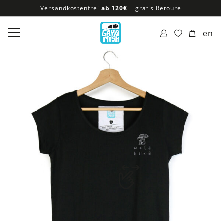
Versandkostenfrei
ab 120€
+ gratis
Retoure
100% veganes & fair produziertes Sortiment
en
Versandkostenfrei
ab 120€
+ gratis
Retoure