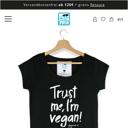
Versandkostenfrei
ab 120€
+ gratis
Retoure
100% veganes & fair produziertes Sortiment
en
Versandkostenfrei
ab 120€
+ gratis
Retoure