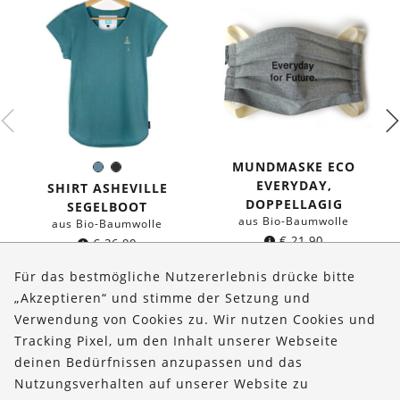
MUNDMASKE ECO
Seeblau
Schwarz
Farbe:
EVERYDAY,
SHIRT ASHEVILLE
DOPPELLAGIG
SEGELBOOT
aus Bio-Baumwolle
aus Bio-Baumwolle
€
21,90
€
36,90
Für das bestmögliche Nutzererlebnis drücke bitte
„Akzeptieren“ und stimme der Setzung und
Verwendung von Cookies zu. Wir nutzen Cookies und
Über uns
Tracking Pixel, um den Inhalt unserer Webseite
Bestellungen
deinen Bedürfnissen anzupassen und das
Nutzungsverhalten auf unserer Website zu
Kontakt & Hilfe