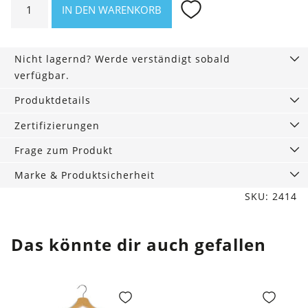
IN DEN WARENKORB
Asheville
Trust
me,
Nicht lagernd? Werde verständigt sobald
I'm
verfügbar.
vegan!
Menge
Produktdetails
Zertifizierungen
Frage zum Produkt
Marke & Produktsicherheit
SKU: 2414
Das könnte dir auch gefallen