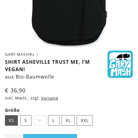
GARY MASH®s
SHIRT ASHEVILLE TRUST ME, I’M
VEGAN!
aus Bio-Baumwolle
€
36,90
inkl. MwSt., zzgl.
Versand
Größe
XS
S
M
L
XL
XXL
Shirt