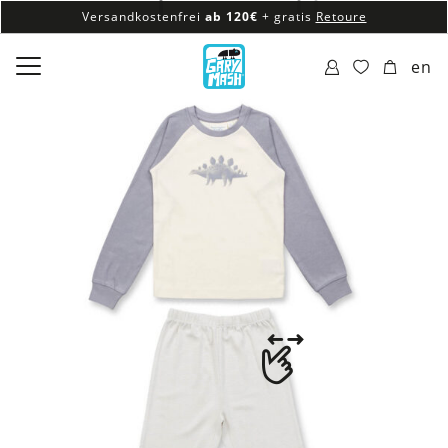
Versandkostenfrei
ab 120€
+ gratis
Retoure
100% veganes & fair produziertes Sortiment
en
Versandkostenfrei
ab 120€
+ gratis
Retoure