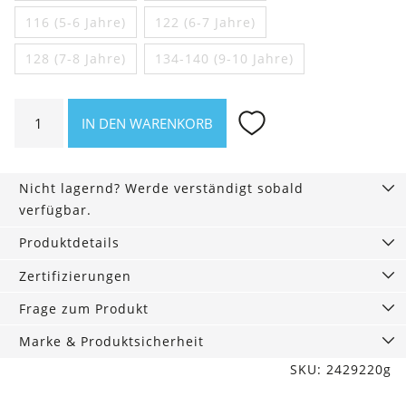
116 (5-6 Jahre)
122 (6-7 Jahre)
128 (7-8 Jahre)
134-140 (9-10 Jahre)
Kinder
IN DEN WARENKORB
Schlafanzug
mit
Dino
Nicht lagernd? Werde verständigt sobald
blaugrau
verfügbar.
Menge
Produktdetails
Zertifizierungen
Frage zum Produkt
Marke & Produktsicherheit
SKU: 2429220g