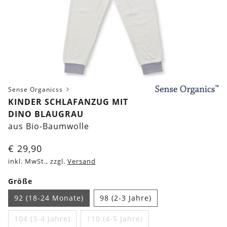
Sense Organicss
KINDER SCHLAFANZUG MIT
DINO BLAUGRAU
aus Bio-Baumwolle
€
29,90
inkl. MwSt., zzgl.
Versand
Größe
92 (18-24 Monate)
98 (2-3 Jahre)
104 (3-4 Jahre)
110 (4-5 Jahre)