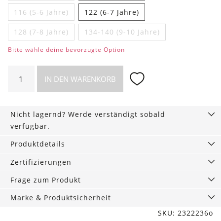
116 (5-6 Jahre)
122 (6-7 Jahre)
128 (7-8 Jahre)
134-140 (9-10 Jahre)
Bitte wähle deine bevorzugte Option
Kinder
IN DEN WARENKORB
Langarmshirt
mit
Applikation
Nicht lagernd? Werde verständigt sobald
Menge
verfügbar.
Produktdetails
Zertifizierungen
Frage zum Produkt
Marke & Produktsicherheit
SKU: 2322236o