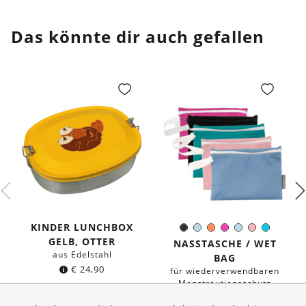
Das könnte dir auch gefallen
KINDER LUNCHBOX
Schwarz
Hellblau
Orange
Pink
Hellblau
Rosa
Türkis
Farbe:
GELB, OTTER
NASSTASCHE / WET
aus Edelstahl
BAG
€
24,90
für wiederverwendbaren
Menstrautionsschutz
ab
€
16,95