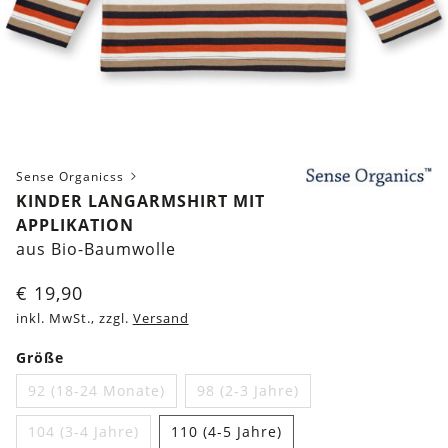
Sense Organicss
KINDER LANGARMSHIRT MIT
APPLIKATION
aus Bio-Baumwolle
€
19,90
inkl. MwSt., zzgl.
Versand
Größe
92 (18-24 Monate)
98 (2-3 Jahre)
104 (3-4 Jahre)
110 (4-5 Jahre)