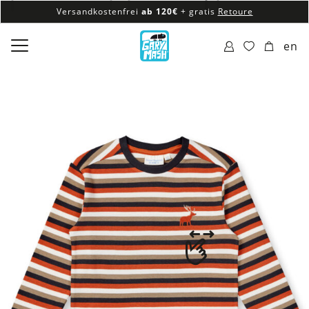
Versandkostenfrei
ab 120€
+ gratis
Retoure
100% veganes & fair produziertes Sortiment
en
Versandkostenfrei
ab 120€
+ gratis
Retoure