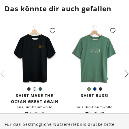
Das könnte dir auch gefallen
Schwarz
Weiß
Dunkles
Olivgrün
Dunkelblau
Schwarz
Farbe:
Farbe:
Petrol
SHIRT MAKE THE
SHIRT BUSSI
OCEAN GREAT AGAIN
aus Bio-Baumwolle
aus Bio-Baumwolle
€
36,90
€
36,90
Für das bestmögliche Nutzererlebnis drücke bitte