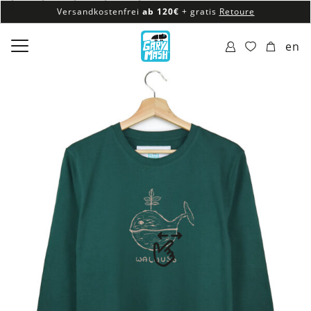
Versandkostenfrei
ab 120€
+ gratis
Retoure
100% veganes & fair produziertes Sortiment
en
Versandkostenfrei
ab 120€
+ gratis
Retoure