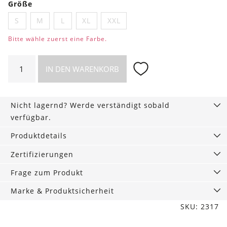
Größe
S
M
L
XL
XXL
Bitte wähle zuerst eine Farbe.
Langarmshirt
IN DEN WARENKORB
Scott
Walnuss
Menge
Nicht lagernd? Werde verständigt sobald
verfügbar.
Produktdetails
Zertifizierungen
Frage zum Produkt
Marke & Produktsicherheit
SKU: 2317