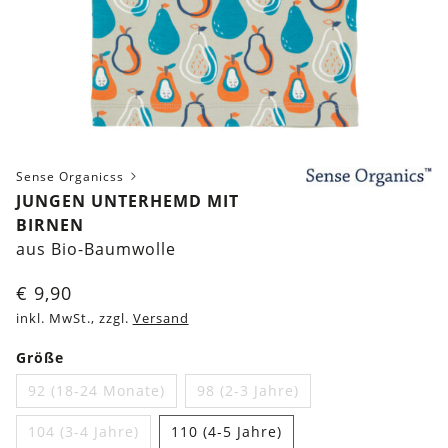
Sense Organicss
JUNGEN UNTERHEMD MIT
BIRNEN
aus Bio-Baumwolle
€
9,90
inkl. MwSt., zzgl.
Versand
Größe
92 (18-24 Monate)
98 (2-3 Jahre)
104 (3-4 Jahre)
110 (4-5 Jahre)