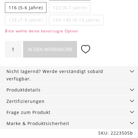
116 (5-6 Jahre)
122 (6-7 Jahre)
128 (7-8 Jahre)
134-140 (9-10 Jahre)
Bitte wähle deine bevorzugte Option
Jungen
IN DEN WARENKORB
Unterhemd
mit
Birnen
Nicht lagernd? Werde verständigt sobald
Menge
verfügbar.
Produktdetails
Zertifizierungen
Frage zum Produkt
Marke & Produktsicherheit
SKU: 2223505b