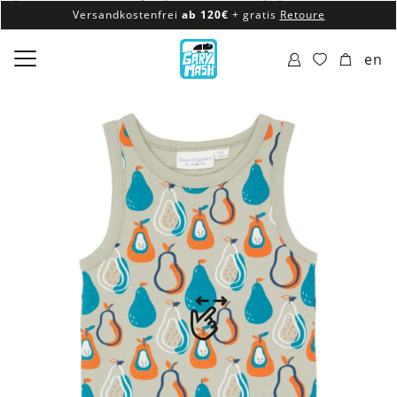
Versandkostenfrei
ab 120€
+ gratis
Retoure
100% veganes & fair produziertes Sortiment
en
Versandkostenfrei
ab 120€
+ gratis
Retoure