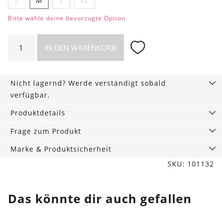
S
M
L
XL
Bitte wähle deine bevorzugte Option
Wonder
IN DEN WARENKORB
Shorts
wendbar,
eucalyptus-
Nicht lagernd? Werde verständigt sobald
petrol
verfügbar.
Menge
Produktdetails
Frage zum Produkt
Marke & Produktsicherheit
SKU: 101132
Das könnte dir auch gefallen