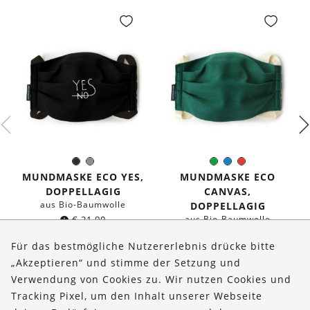
Schwarz
Grau
Grün
Blau
Rot
Farbe:
Farbe:
MUNDMASKE ECO YES,
MUNDMASKE ECO
DOPPELLAGIG
CANVAS,
aus Bio-Baumwolle
DOPPELLAGIG
€
21,90
aus Bio-Baumwolle
€
19,90
Für das bestmögliche Nutzererlebnis drücke bitte
„Akzeptieren“ und stimme der Setzung und
Verwendung von Cookies zu. Wir nutzen Cookies und
Über uns
Tracking Pixel, um den Inhalt unserer Webseite
Bestellungen