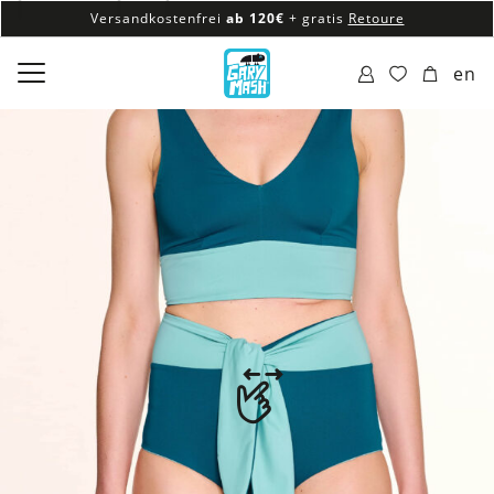
Versandkostenfrei
ab 120€
+ gratis
Retoure
100% veganes & fair produziertes Sortiment
en
Versandkostenfrei
ab 120€
+ gratis
Retoure