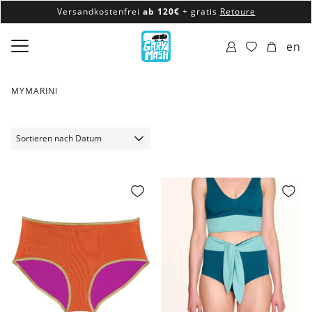
Versandkostenfrei
ab 120€
+ gratis
Retoure
100% veganes & fair produziertes Sortiment
en
Versandkostenfrei
ab 120€
+ gratis
Retoure
MYMARINI