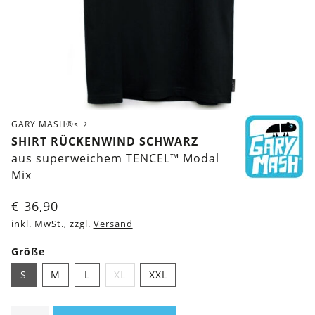
GARY MASH®s
SHIRT RÜCKENWIND SCHWARZ
aus superweichem TENCEL™ Modal
Mix
€
36,90
inkl. MwSt., zzgl.
Versand
Größe
S
M
L
XL
XXL
Shirt