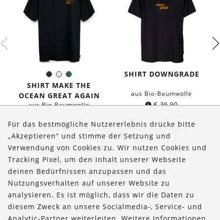
SHIRT DOWNGRADE
Schwarz
Weiß
Dunkles
Farbe:
Petrol
SHIRT MAKE THE
aus Bio-Baumwolle
OCEAN GREAT AGAIN
€
36,90
aus Bio-Baumwolle
€
36,90
Für das bestmögliche Nutzererlebnis drücke bitte
„Akzeptieren“ und stimme der Setzung und
Verwendung von Cookies zu. Wir nutzen Cookies und
Über uns
Tracking Pixel, um den Inhalt unserer Webseite
Bestellungen
deinen Bedürfnissen anzupassen und das
Nutzungsverhalten auf unserer Website zu
Kontakt & Hilfe
analysieren. Es ist möglich, dass wir die Daten zu
diesem Zweck an unsere Socialmedia-, Service- und
FOLLOW US
Analytic-Partner weiterleiten. Weitere Informationen