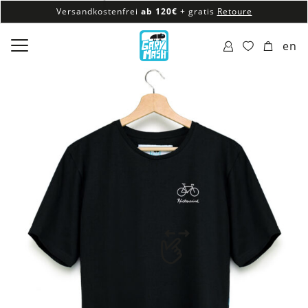
Versandkostenfrei
ab 120€
+ gratis
Retoure
100% veganes & fair produziertes Sortiment
en
Versandkostenfrei
ab 120€
+ gratis
Retoure