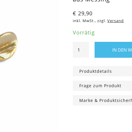
€
29,90
inkl. MwSt., zzgl.
Versand
Vorrätig
Ohrringe
IN DEN 
Folded,
Messing
Menge
Produktdetails
Frage zum Produkt
Marke & Produktsicher