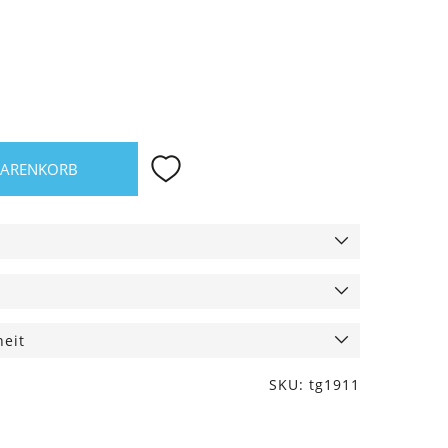
WARENKORB
heit
SKU: tg1911