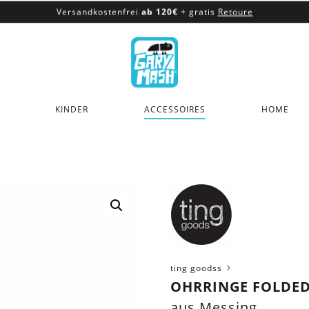
Versandkostenfrei
ab 120€
+ gratis
Retoure
100% veganes & fair produziertes Sortiment
Versandkostenfrei
ab 120€
+ gratis
Retoure
KINDER
ACCESSOIRES
HOME
ting goodss
OHRRINGE FOLDED
aus Messing