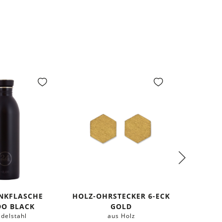
INKFLASCHE
HOLZ-OHRSTECKER 6-ECK
HOLZ-OH
DO BLACK
GOLD
Edelstahl
aus Holz