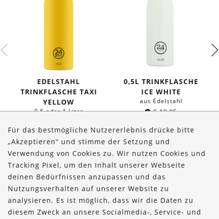
EDELSTAHL
0,5L TRINKFLASCHE
TRINKFLASCHE TAXI
ICE WHITE
aus Edelstahl
YELLOW
0,5 oder 1 Liter
€
19,95
ab
€
19,95
Für das bestmögliche Nutzererlebnis drücke bitte
„Akzeptieren“ und stimme der Setzung und
Verwendung von Cookies zu. Wir nutzen Cookies und
Über uns
Tracking Pixel, um den Inhalt unserer Webseite
Bestellungen
deinen Bedürfnissen anzupassen und das
Nutzungsverhalten auf unserer Website zu
Kontakt & Hilfe
analysieren. Es ist möglich, dass wir die Daten zu
diesem Zweck an unsere Socialmedia-, Service- und
FOLLOW US