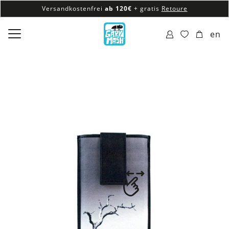
Versandkostenfrei
ab 120€
+ gratis
Retoure
100% veganes & fair produziertes Sortiment
en
Versandkostenfrei
ab 120€
+ gratis
Retoure