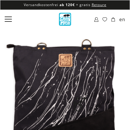
Versandkostenfrei
ab 120€
+ gratis
Retoure
100% veganes & fair produziertes Sortiment
en
Versandkostenfrei
ab 120€
+ gratis
Retoure