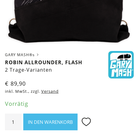
GARY MASH®s
ROBIN ALLROUNDER, FLASH
2 Trage-Varianten
€
89,90
inkl. MwSt., zzgl.
Versand
Vorrätig
Robin
IN DEN WARENKORB
Allrounder,
Flash