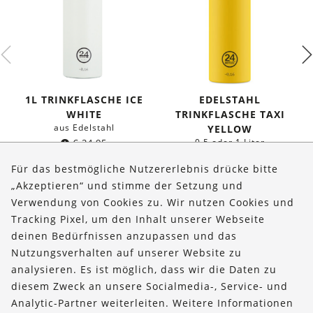
1L TRINKFLASCHE ICE
EDELSTAHL
WHITE
TRINKFLASCHE TAXI
aus Edelstahl
YELLOW
€
24,95
0,5 oder 1 Liter
ab
€
19,95
Für das bestmögliche Nutzererlebnis drücke bitte
„Akzeptieren“ und stimme der Setzung und
Verwendung von Cookies zu. Wir nutzen Cookies und
Über uns
Tracking Pixel, um den Inhalt unserer Webseite
Bestellungen
deinen Bedürfnissen anzupassen und das
Nutzungsverhalten auf unserer Website zu
Kontakt & Hilfe
analysieren. Es ist möglich, dass wir die Daten zu
diesem Zweck an unsere Socialmedia-, Service- und
FOLLOW US
Analytic-Partner weiterleiten. Weitere Informationen