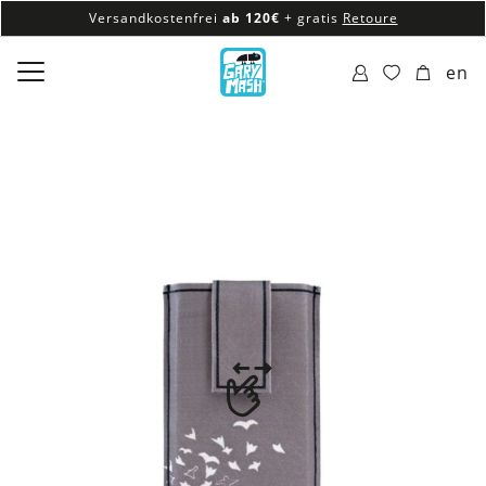
Versandkostenfrei
ab 120€
+ gratis
Retoure
100% veganes & fair produziertes Sortiment
en
Versandkostenfrei
ab 120€
+ gratis
Retoure