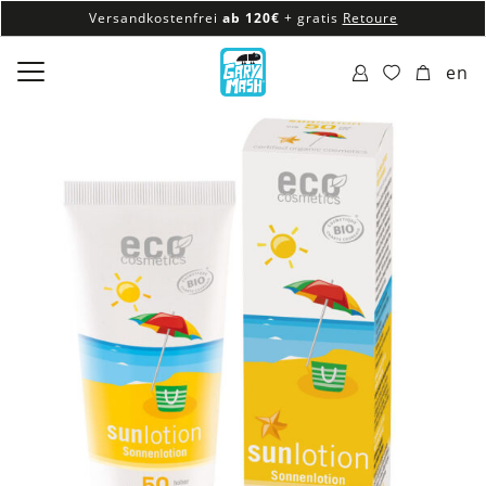
Versandkostenfrei
ab 120€
+ gratis
Retoure
100% veganes & fair produziertes Sortiment
en
Versandkostenfrei
ab 120€
+ gratis
Retoure