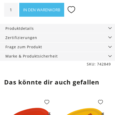
Leichte
IN DEN WARENKORB
Sonnenlotion
für
Gesicht
Produktdetails
&
Körper
Zertifizierungen
LSF
Frage zum Produkt
50,
125
Marke & Produktsicherheit
ml
SKU: 742849
Menge
Das könnte dir auch gefallen