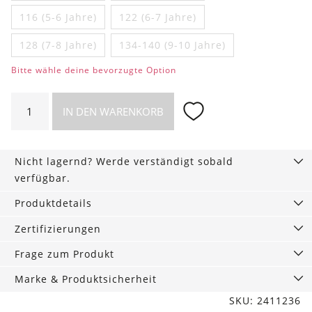
116 (5-6 Jahre)
122 (6-7 Jahre)
128 (7-8 Jahre)
134-140 (9-10 Jahre)
Bitte wähle deine bevorzugte Option
Kinder
IN DEN WARENKORB
Hoodie
mit
Statement
Nicht lagernd? Werde verständigt sobald
Print
verfügbar.
Menge
Produktdetails
Zertifizierungen
Frage zum Produkt
Marke & Produktsicherheit
SKU: 2411236