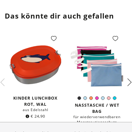
Das könnte dir auch gefallen
KINDER LUNCHBOX
Schwarz
Hellblau
Orange
Pink
Hellblau
Rosa
Türkis
Farbe:
ROT, WAL
NASSTASCHE / WET
aus Edelstahl
BAG
€
24,90
für wiederverwendbaren
Menstrautionsschutz
ab
€
16,95