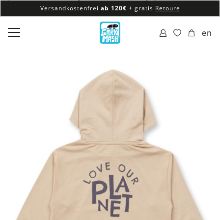
Versandkostenfrei
ab 120€
+ gratis
Retoure
100% veganes & fair produziertes Sortiment
en
Versandkostenfrei
ab 120€
+ gratis
Retoure