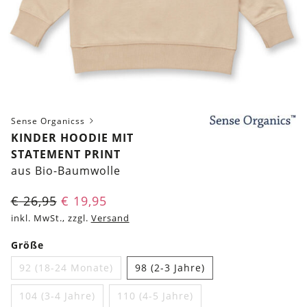
Sense Organicss
KINDER HOODIE MIT
STATEMENT PRINT
aus Bio-Baumwolle
€
26,95
€
19,95
inkl. MwSt., zzgl.
Versand
Größe
92 (18-24 Monate)
98 (2-3 Jahre)
104 (3-4 Jahre)
110 (4-5 Jahre)