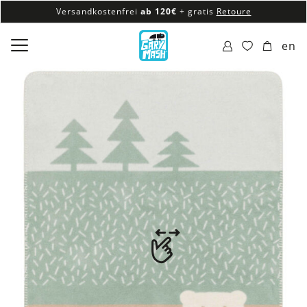
Versandkostenfrei
ab 120€
+ gratis
Retoure
100% veganes & fair produziertes Sortiment
en
Versandkostenfrei
ab 120€
+ gratis
Retoure