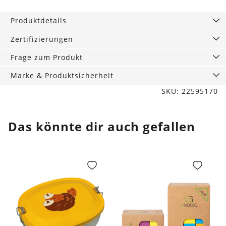
75
x
Produktdetails
100,
Bärenwald
Zertifizierungen
Menge
Frage zum Produkt
Marke & Produktsicherheit
SKU: 22595170
Das könnte dir auch gefallen