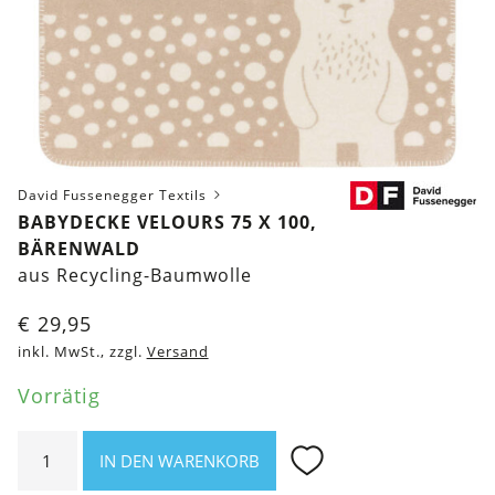
David Fussenegger Textils
BABYDECKE VELOURS 75 X 100,
BÄRENWALD
aus Recycling-Baumwolle
€
29,95
inkl. MwSt., zzgl.
Versand
Vorrätig
Babydecke
IN DEN WARENKORB
Velours