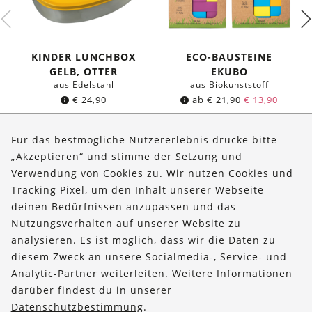
KINDER LUNCHBOX
ECO-BAUSTEINE
GELB, OTTER
EKUBO
aus Edelstahl
aus Biokunststoff
€
24,90
ab
€
21,90
€
13,90
Für das bestmögliche Nutzererlebnis drücke bitte
„Akzeptieren“ und stimme der Setzung und
Verwendung von Cookies zu. Wir nutzen Cookies und
Über uns
Tracking Pixel, um den Inhalt unserer Webseite
Bestellungen
deinen Bedürfnissen anzupassen und das
Nutzungsverhalten auf unserer Website zu
Kontakt & Hilfe
analysieren. Es ist möglich, dass wir die Daten zu
diesem Zweck an unsere Socialmedia-, Service- und
FOLLOW US
Analytic-Partner weiterleiten. Weitere Informationen
darüber findest du in unserer
Datenschutzbestimmung
.