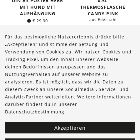
DIN A3 POSTER HERR
0,5L
MIT HUND MIT
THERMOSFLASCHE
AUFHÄNGUNG
CANDY PINK
aus Edelstahl
€
29,90
Ursprünglicher
Aktuelle
€
34,95
€
29,95
Preis
Preis
Für das bestmögliche Nutzererlebnis drücke bitte
war:
ist:
„Akzeptieren“ und stimme der Setzung und
€ 34,95
€ 29,95.
Verwendung von Cookies zu. Wir nutzen Cookies und
Über uns
Tracking Pixel, um den Inhalt unserer Webseite
Bestellungen
deinen Bedürfnissen anzupassen und das
Nutzungsverhalten auf unserer Website zu
Kontakt & Hilfe
analysieren. Es ist möglich, dass wir die Daten zu
diesem Zweck an unsere Socialmedia-, Service- und
FOLLOW US
Analytic-Partner weiterleiten. Weitere Informationen
darüber findest du in unserer
Datenschutzbestimmung
.
Akzeptieren