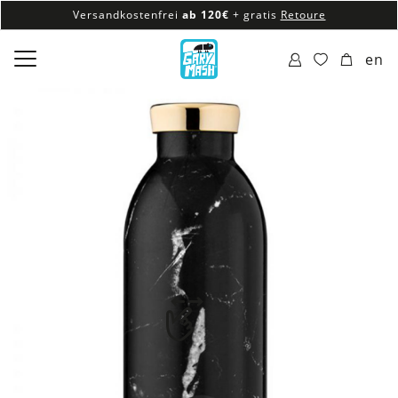
Versandkostenfrei
ab 120€
+ gratis
Retoure
100% veganes & fair produziertes Sortiment
en
Versandkostenfrei
ab 120€
+ gratis
Retoure