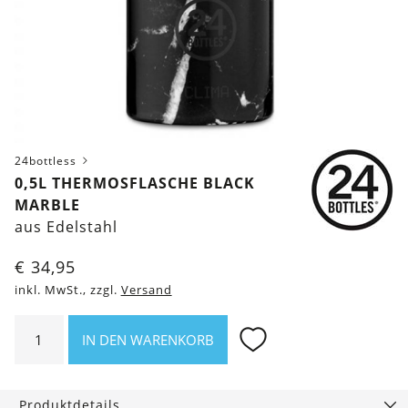
24bottless
0,5L THERMOSFLASCHE BLACK
MARBLE
aus Edelstahl
€
34,95
inkl. MwSt., zzgl.
Versand
0,5l
IN DEN WARENKORB
Thermosflasche
Black
Marble
Produktdetails