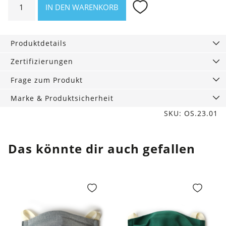
IN DEN WARENKORB
Pack
Sneaker
Socken,
Produktdetails
schwarz
Menge
Zertifizierungen
Frage zum Produkt
Marke & Produktsicherheit
SKU: OS.23.01
Das könnte dir auch gefallen