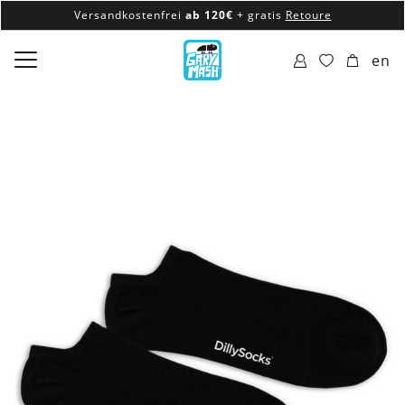
Versandkostenfrei
ab 120€
+ gratis
Retoure
100% veganes & fair produziertes Sortiment
en
Versandkostenfrei
ab 120€
+ gratis
Retoure