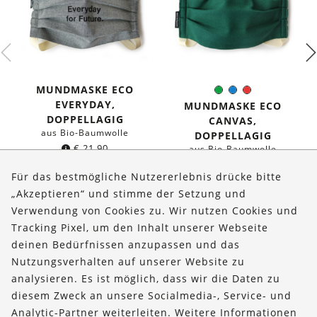
MUNDMASKE ECO
Grün
Blau
Rot
Farbe:
EVERYDAY,
MUNDMASKE ECO
DOPPELLAGIG
CANVAS,
aus Bio-Baumwolle
DOPPELLAGIG
€
21,90
aus Bio-Baumwolle
€
19,90
Für das bestmögliche Nutzererlebnis drücke bitte
„Akzeptieren“ und stimme der Setzung und
Verwendung von Cookies zu. Wir nutzen Cookies und
Über uns
Tracking Pixel, um den Inhalt unserer Webseite
Bestellungen
deinen Bedürfnissen anzupassen und das
Nutzungsverhalten auf unserer Website zu
Kontakt & Hilfe
analysieren. Es ist möglich, dass wir die Daten zu
diesem Zweck an unsere Socialmedia-, Service- und
FOLLOW US
Analytic-Partner weiterleiten. Weitere Informationen