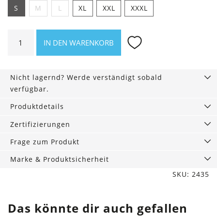
S
M
L
XL
XXL
XXXL
Shirt
IN DEN WARENKORB
Home
Base
Menge
Nicht lagernd? Werde verständigt sobald
verfügbar.
Produktdetails
Zertifizierungen
Frage zum Produkt
Marke & Produktsicherheit
SKU: 2435
Das könnte dir auch gefallen