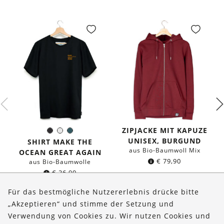
ZIPJACKE MIT KAPUZE
Schwarz
Weiß
Dunkles
Farbe:
UNISEX, BURGUND
Petrol
SHIRT MAKE THE
aus Bio-Baumwoll Mix
OCEAN GREAT AGAIN
€
79,90
aus Bio-Baumwolle
€
36,90
Für das bestmögliche Nutzererlebnis drücke bitte
„Akzeptieren“ und stimme der Setzung und
Verwendung von Cookies zu. Wir nutzen Cookies und
Über uns