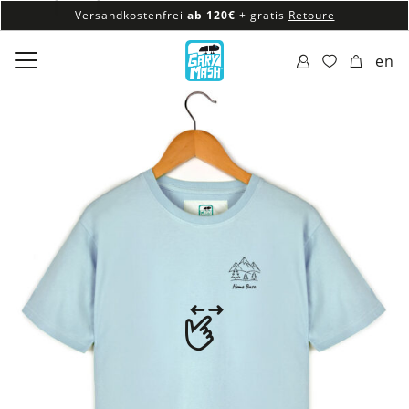
Versandkostenfrei
ab 120€
+ gratis
Retoure
100% veganes & fair produziertes Sortiment
en
Versandkostenfrei
ab 120€
+ gratis
Retoure