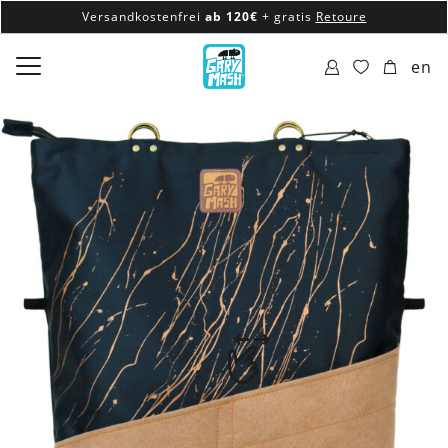
Versandkostenfrei
ab 120€
+ gratis
Retoure
100% veganes & fair produziertes Sortiment
en
Versandkostenfrei
ab 120€
+ gratis
Retoure