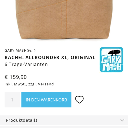
GARY MASH®s
RACHEL ALLROUNDER XL, ORIGINAL
6 Trage-Varianten
€
159,90
inkl. MwSt., zzgl.
Versand
Rachel
IN DEN WARENKORB
Allrounder
XL,
Original
Produktdetails
Menge