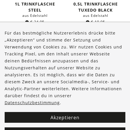
1L TRINKFLASCHE
0,5L TRINKFLASCHE
STEEL
TUXEDO BLACK
aus Edelstahl
aus Edelstahl
€
24,95
€
19,95
Für das bestmögliche Nutzererlebnis drücke bitte
„Akzeptieren“ und stimme der Setzung und
Verwendung von Cookies zu. Wir nutzen Cookies und
Über uns
Tracking Pixel, um den Inhalt unserer Webseite
Bestellungen
deinen Bedürfnissen anzupassen und das
Nutzungsverhalten auf unserer Website zu
Kontakt & Hilfe
analysieren. Es ist möglich, dass wir die Daten zu
diesem Zweck an unsere Socialmedia-, Service- und
FOLLOW US
Analytic-Partner weiterleiten. Weitere Informationen
darüber findest du in unserer
Datenschutzbestimmung
.
Akzeptieren