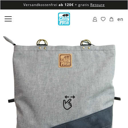
Versandkostenfrei
ab 120€
+ gratis
Retoure
100% veganes & fair produziertes Sortiment
en
Versandkostenfrei
ab 120€
+ gratis
Retoure