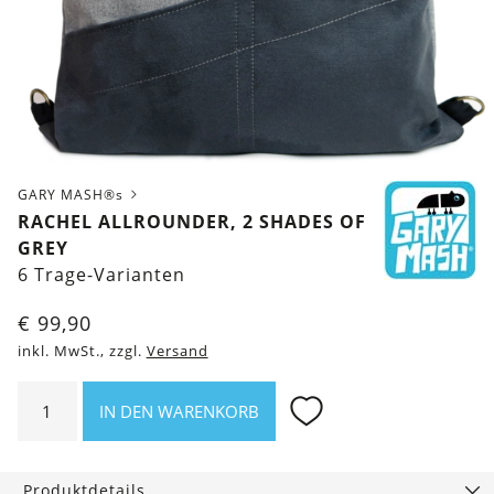
GARY MASH®s
RACHEL ALLROUNDER, 2 SHADES OF
GREY
6 Trage-Varianten
€
99,90
inkl. MwSt., zzgl.
Versand
Rachel
IN DEN WARENKORB
Allrounder,
2
Shades
Produktdetails