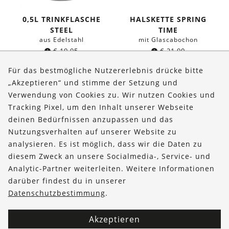
0,5L TRINKFLASCHE
HALSKETTE SPRING
STEEL
TIME
aus Edelstahl
mit Glascabochon
€
19,95
€
21,90
Für das bestmögliche Nutzererlebnis drücke bitte
„Akzeptieren“ und stimme der Setzung und
Verwendung von Cookies zu. Wir nutzen Cookies und
Über uns
Tracking Pixel, um den Inhalt unserer Webseite
Bestellungen
deinen Bedürfnissen anzupassen und das
Nutzungsverhalten auf unserer Website zu
Kontakt & Hilfe
analysieren. Es ist möglich, dass wir die Daten zu
diesem Zweck an unsere Socialmedia-, Service- und
FOLLOW US
Analytic-Partner weiterleiten. Weitere Informationen
darüber findest du in unserer
Datenschutzbestimmung
.
Akzeptieren