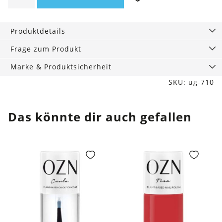
Shadow
Naked
Produktdetails
&
Happy,
Frage zum Produkt
1
Marke & Produktsicherheit
g
SKU: ug-710
Menge
Das könnte dir auch gefallen