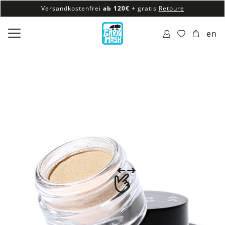
Versandkostenfrei
ab 120€
+ gratis
Retoure
100% veganes & fair produziertes Sortiment
en
Versandkostenfrei
ab 120€
+ gratis
Retoure